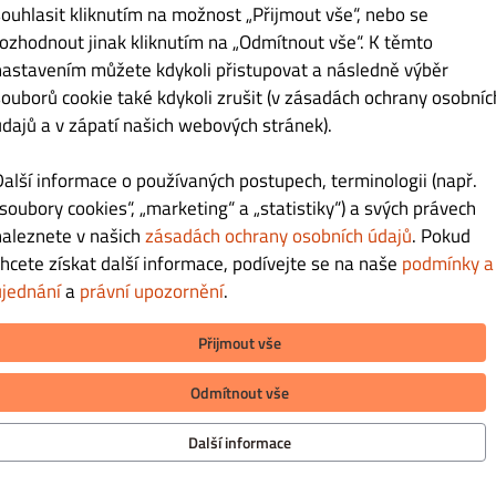
souhlasit kliknutím na možnost „Přijmout vše“, nebo se
DENNÍ MENU
PIZZA
POLÉVKY
PŘEDKRMY
KUŘECÍ 
rozhodnout jinak kliknutím na „Odmítnout vše“. K těmto
nastavením můžete kdykoli přistupovat a následně výběr
ky.
souborů cookie také kdykoli zrušit (v zásadách ochrany osobníc
údajů a v zápatí našich webových stránek).
Další informace o používaných postupech, terminologii (např.
„soubory cookies“, „marketing“ a „statistiky“) a svých právech
naleznete v našich
zásadách ochrany osobních údajů
. Pokud
chcete získat další informace, podívejte se na naše
podmínky a
ujednání
a
právní upozornění
.
Přijmout vše
Odmítnout vše
MACE
METODY PLATBY PŘI DORUČENÍ
Další informace
uj nás
ochrany osobních údajů
y a ujednání
METODY PLATBY PŘI VYZVEDNUTÍ