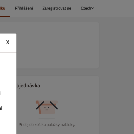
dku
Přihlášení
Zaregistrovat se
Czech
X
Tvoje objednávka
i
í
Přidej do košíku položky nabídky.