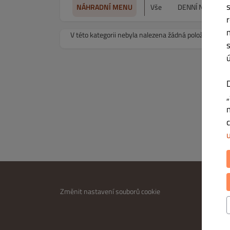
NÁHRADNÍ MENU
Vše
DENNÍ NABÍDKA
V této kategorii nebyla nalezena žádná položka nabíd
INFOR
Změnit nastavení souborů cookie
Kontakt
Zásady 
Podmínk