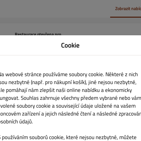
Zobrazit nabí
Restaurace otevřena pro
Místní objednávky:
07:00 - 23:59
Cookie
c
Online objednávky (Donáška):
10:00 - 23:50
Online objednávky (Vyzvednutí):
10:00 - 23:59
Na webové stránce používáme soubory cookie. Některé z nich
jsou nezbytné (např. pro nákupní košík), jiné nejsou nezbytné,
ale pomáhají nám zlepšit naši online nabídku a ekonomicky
sových
Donáška
Vyzvednutí
fungovat. Souhlas zahrnuje všechny předem vybrané nebo vám
zvolené soubory cookie a související údaje uložené na vašem
koncovém zařízení a jejich následné čtení a následné zpracován
osobních údajů.
ny
S používáním souborů cookie, které nejsou nezbytné, můžete