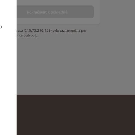
MASO
VEPŘOVÉ MASO
HOVĚZÍ MASO
RYBY
DĚTSKÁ JÍDL
Pokračovat k pokladně
h
Vaše IP adresa (216.73.216.159) byla zaznamenána pro
účely prevence podvodů.