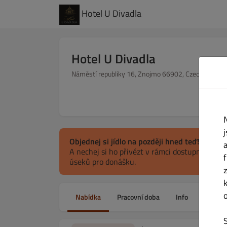
Hotel U Divadla
Hotel U Divadla
Náměstí republiky 16, Znojmo 66902, Czech Republi
Objednej si jídlo na později hned teď!
A nechej si ho přivézt v rámci dostupných ča
úseků pro donášku.
Nabídka
Pracovní doba
Info
Alerge