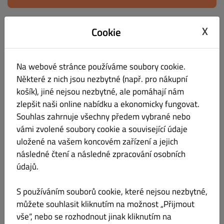
Nabídka
Pracovní doba
Info
Alergeny
X
Cookie
HOVĚZÍ MASO
Vše
DENNÍ NABÍDKA
DENNÍ MENU
PIZZA
Na webové stránce používáme soubory cookie.
Některé z nich jsou nezbytné (např. pro nákupní
košík), jiné nejsou nezbytné, ale pomáhají nám
HOVĚZÍ MASO
zlepšit naši online nabídku a ekonomicky fungovat.
Souhlas zahrnuje všechny předem vybrané nebo
Hovězí RUMP steak s pepřovou omáčkou
Kč 295.00
vámi zvolené soubory cookie a související údaje
uložené na vašem koncovém zařízení a jejich
následné čtení a následné zpracování osobních
údajů.
S používáním souborů cookie, které nejsou nezbytné,
TATARÁK
Kč 239.00
můžete souhlasit kliknutím na možnost „Přijmout
vše“, nebo se rozhodnout jinak kliknutím na