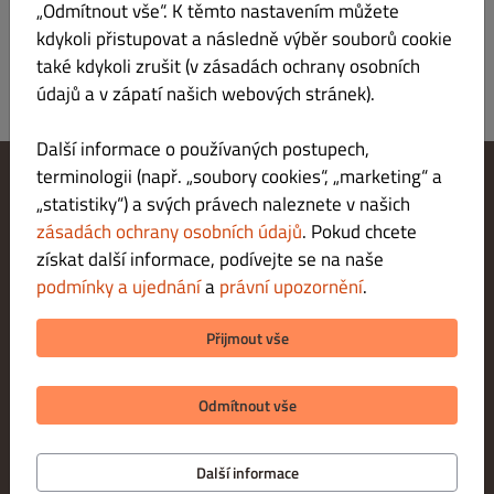
„Odmítnout vše“. K těmto nastavením můžete
kdykoli přistupovat a následně výběr souborů cookie
také kdykoli zrušit (v zásadách ochrany osobních
údajů a v zápatí našich webových stránek).
Další informace o používaných postupech,
terminologii (např. „soubory cookies“, „marketing“ a
„statistiky“) a svých právech naleznete v našich
Změnit nastavení souborů cookie
Kontaktuj nás
zásadách ochrany osobních údajů
. Pokud chcete
Zásady ochrany osobních údajů
získat další informace, podívejte se na naše
Podmínky a ujednání
podmínky a ujednání
a
právní upozornění
.
Právní upozornění
METODY PLATBY PŘI DORUČENÍ
Přijmout vše
METODY PLATBY PŘI VYZVEDNUTÍ
Odmítnout vše
Další informace