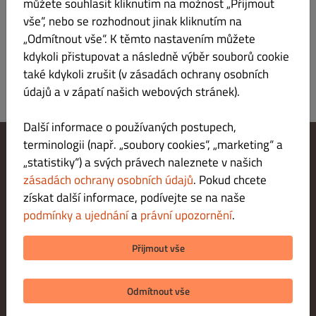
můžete souhlasit kliknutím na možnost „Přijmout
vše“, nebo se rozhodnout jinak kliknutím na
Platforma Európskej komisie pre online riešenie sporov:
„Odmítnout vše“. K těmto nastavením můžete
https://ec.europa.eu/consumers/odr/main/index.cfm
kdykoli přistupovat a následně výběr souborů cookie
také kdykoli zrušit (v zásadách ochrany osobních
údajů a v zápatí našich webových stránek).
Další informace o používaných postupech,
terminologii (např. „soubory cookies“, „marketing“ a
„statistiky“) a svých právech naleznete v našich
Změnit nastavení souborů cookie
Kontaktuj nás
zásadách ochrany osobních údajů
. Pokud chcete
Zásady ochrany osobních údajů
získat další informace, podívejte se na naše
Podmínky a ujednání
podmínky a ujednání
a
právní upozornění
.
Právní upozornění
METODY PLATBY PŘI DORUČENÍ
Přijmout vše
METODY PLATBY PŘI VYZVEDNUTÍ
Odmítnout vše