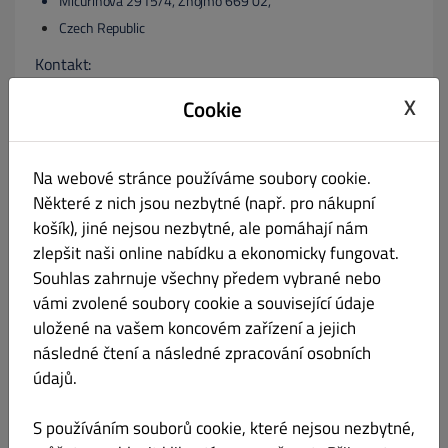
Mičurinova 2915/4, Znojmo 669 02,
Czech Republic
Kontakt:
X
+420603427556
Cookie
recepce@udivadlahotel.cz
príp. registračný súd a registračné číslo:
Na webové stránce používáme soubory cookie.
Některé z nich jsou nezbytné (např. pro nákupní
košík), jiné nejsou nezbytné, ale pomáhají nám
75745950
zlepšit naši online nabídku a ekonomicky fungovat.
príp. identifikačné číslo DPH podľa § 27 a Zákona o dani
Souhlas zahrnuje všechny předem vybrané nebo
z obratu:
vámi zvolené soubory cookie a související údaje
uložené na vašem koncovém zařízení a jejich
VAT: VAT: 8110144724
následné čtení a následné zpracování osobních
príp. konateľ:
údajů.
JEDNATEL
S používáním souborů cookie, které nejsou nezbytné,
Zodpovedná osoba podľa § 55 ods. 2 RStV